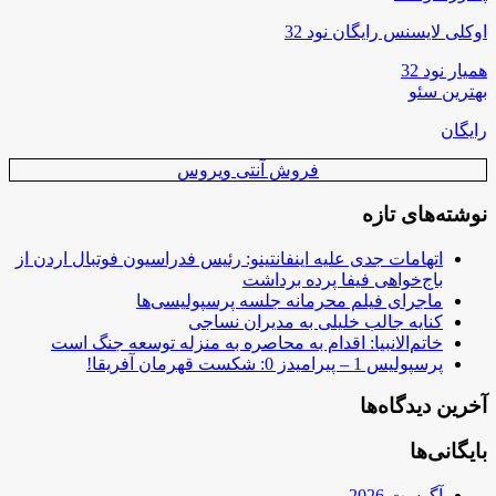
اوکلی لایسنس رایگان نود 32
همیار نود 32
بهترین سئو
رایگان
فروش آنتی ویروس
نوشته‌های تازه
اتهامات جدی علیه اینفانتینو: رئیس فدراسیون فوتبال اردن از
باج‌خواهی فیفا پرده برداشت
ماجرای فیلم محرمانه جلسه پرسپولیسی‌ها
کنایه جالب خلیلی به مدیران نساجی
خاتم‌الانبیا: اقدام به محاصره به منزله توسعه جنگ است
پرسپولیس 1 – پیرامیدز 0: شکست قهرمان آفریقا!
آخرین دیدگاه‌ها
بایگانی‌ها
آگوست 2026