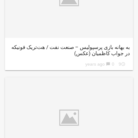
به بهانه بازی پرسپولیس – صنعت نفت / هت‌تریک فونیکه
در جواب کاظمیان (عکس)
0
9 years ago
chat_bubble
access_time