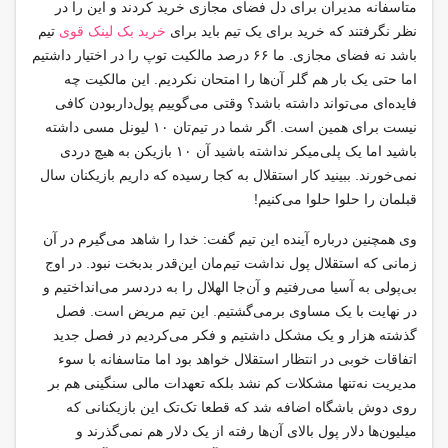
متاسفانه مدیران برای دل فضای مجازی خرید کردند و این را در
نظر نگرفتند که خرید برای یک تیم باید برای
خرید بک لینک قوی
تیم
باشد نه فضای مجازی. ما ۶۶ درصد مالکیت توپ را در اختیار داشتیم
اما حتی یک بار هم گلر آن‌ها را امتحان نکردیم. این مالکیت چه
فایده‌ای می‌تواند داشته باشد؟ وقتی می‌گوییم پول‌داربودن کافی
نیست برای همین است. اگر شما در تیم‌تان ۱۰ لیونل مسی داشته
باشید اما یک پلی‌میکر نداشته باشید آن ۱۰ بازیکن به هیچ دردی
نمی‌خورند. ببینید کار استقلال به کجا رسیده که داریم بازیکنان سال
قبلمان را حلوا حلوا می‌کنیم!
وی همچنین درباره آینده این تیم گفت: خدا را شاهد می‌گیرم در آن
زمانی که استقلال پول نداشت تیم‌مان این‌قدر بدبخت نبود. در اوج
بی‌پولی به آسیا می‌رفتیم و آن‌جا الهلال را به دردسر می‌انداختیم و
در نهایت با یک مساوی برمی‌گشتیم. این تیم مریض است. فصل
گذشته هزار و یک مشکل داشتیم و فکر می‌کردیم در فصل جدید
اتفاقات خوبی در انتظار استقلال خواهد بود اما متاسفانه با سوء
مدیریت نه‌تنها مشکلات کم نشد بلکه تعهدات مالی سنگینی هم بر
روی دوش باشگاه اضافه شد که قطعا تک‌تک این بازیکنانی که
میلیون‌ها دلار پول بالای آن‌ها رفته از یک دلار هم نمی‌گذرند و