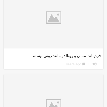
فردیناند: مسی و رونالدو مانند رونی نیستند
0
9 years ago
chat_bubble
access_time