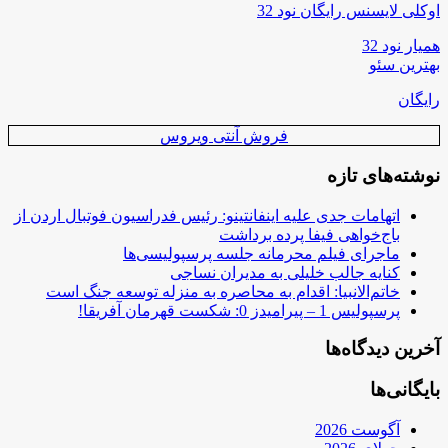
اوکلی لایسنس رایگان نود 32
همیار نود 32
بهترین سئو
رایگان
فروش آنتی ویروس
نوشته‌های تازه
اتهامات جدی علیه اینفانتینو: رئیس فدراسیون فوتبال اردن از
باج‌خواهی فیفا پرده برداشت
ماجرای فیلم محرمانه جلسه پرسپولیسی‌ها
کنایه جالب خلیلی به مدیران نساجی
خاتم‌الانبیا: اقدام به محاصره به منزله توسعه جنگ است
پرسپولیس 1 – پیرامیدز 0: شکست قهرمان آفریقا!
آخرین دیدگاه‌ها
بایگانی‌ها
آگوست 2026