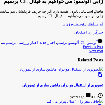
ژابی آلونسو: می‌خواهیم به فینال CL برسیم
هافبک اسپانیایی بایرن عقیده دارد اگر چه حریف فردایشان تیم شایسته‌ا
ژابی آلونسو: می‌خواهیم به فینال CL برسیم
آپدیت آفلاین نود 32 ورژن 6
خبرگزاری اصفحان
label
آلونسو: CL
,
آلونسو: برسیم
,
اخبار جدید
,
اخبار ورزشی
,
برسیم به
,
Previous Post
Next Post
Related Posts
description
تصویری از استقبال هوادران ماشین سازی از تیموریان
chat_bubble
access_time
0
10 years ago