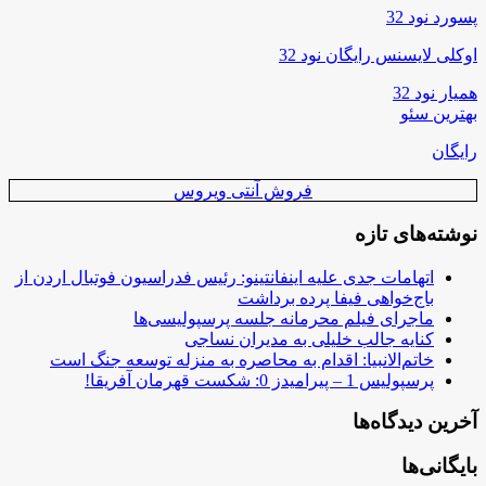
پسورد نود 32
اوکلی لایسنس رایگان نود 32
همیار نود 32
بهترین سئو
رایگان
فروش آنتی ویروس
نوشته‌های تازه
اتهامات جدی علیه اینفانتینو: رئیس فدراسیون فوتبال اردن از
باج‌خواهی فیفا پرده برداشت
ماجرای فیلم محرمانه جلسه پرسپولیسی‌ها
کنایه جالب خلیلی به مدیران نساجی
خاتم‌الانبیا: اقدام به محاصره به منزله توسعه جنگ است
پرسپولیس 1 – پیرامیدز 0: شکست قهرمان آفریقا!
آخرین دیدگاه‌ها
بایگانی‌ها