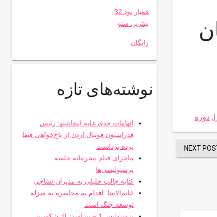
همیار نود 32
ن
بهترین سئو
رایگان
نوشته‌های تازه
ا
,
دوره
اتهامات جدی علیه اینفانتینو: رئیس
فدراسیون فوتبال اردن از باج‌خواهی فیفا
پرده برداشت
NEXT POS
ماجرای فیلم محرمانه جلسه
پرسپولیسی‌ها
کنایه جالب خلیلی به مدیران نساجی
خاتم‌الانبیا: اقدام به محاصره به منزله
توسعه جنگ است
پرسپولیس 1 – پیرامیدز 0: شکست