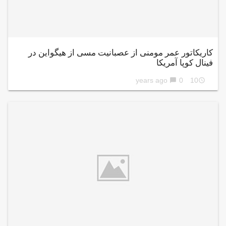
کاریکاتور عمر مومنی از عصبانیت مسی از هیگواین در
فینال کوپا آمریکا
0
10 years ago
chat_bubble
access_time