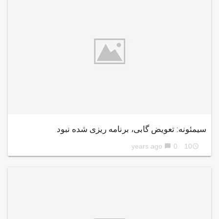
سیمئونه: تعویض گابی، برنامه ریزی شده نبود
0
10 years ago
chat_bubble
access_time