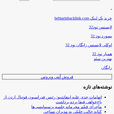
.
خرید بک لینک behtarinbacklink.com
لایسنس نود32
پسورد نود 32
اوکلی لایسنس رایگان نود 32
همیار نود 32
بهترین سئو
رایگان
فروش آنتی ویروس
نوشته‌های تازه
اتهامات جدی علیه اینفانتینو: رئیس فدراسیون فوتبال اردن از
باج‌خواهی فیفا پرده برداشت
ماجرای فیلم محرمانه جلسه پرسپولیسی‌ها
کنایه جالب خلیلی به مدیران نساجی