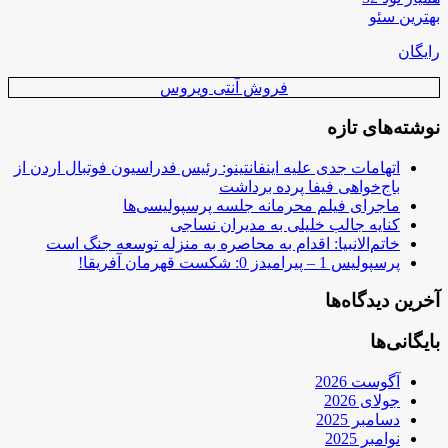
بهترین سئو
رایگان
فروش آنتی ویروس
نوشته‌های تازه
اتهامات جدی علیه اینفانتینو: رئیس فدراسیون فوتبال اردن از
باج‌خواهی فیفا پرده برداشت
ماجرای فیلم محرمانه جلسه پرسپولیسی‌ها
کنایه جالب خلیلی به مدیران نساجی
خاتم‌الانبیا: اقدام به محاصره به منزله توسعه جنگ است
پرسپولیس 1 – پیرامیدز 0: شکست قهرمان آفریقا!
آخرین دیدگاه‌ها
بایگانی‌ها
آگوست 2026
جولای 2026
دسامبر 2025
نوامبر 2025