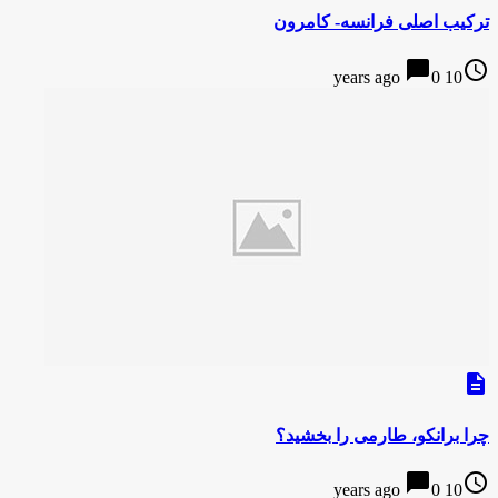
ترکیب اصلی فرانسه- کامرون
chat_bubble
access_time
0
10 years ago
description
چرا برانکو، طارمی را بخشید؟
chat_bubble
access_time
0
10 years ago