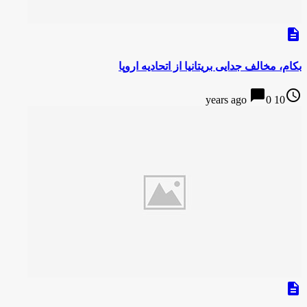
description
بکام، مخالف جدایی بریتانیا از اتحادیه اروپا
chat_bubble
access_time
0
10 years ago
description