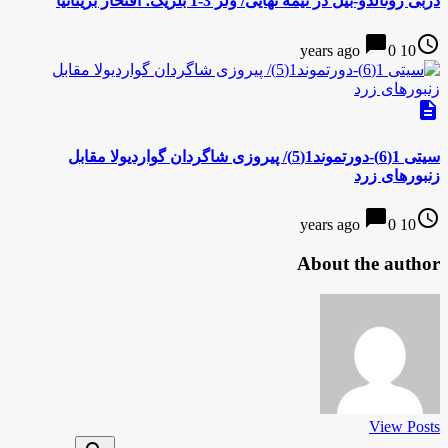
دربی رونالدو-بیل در نیمه نهایی/ ولز 3-1 بلژیک؛ افتخار بریتانیا
chat_bubble
access_time
0
10 years ago
description
سیتی 1(6)-دورتموند1(5)/ پیروزی شاگردان گواردیولا مقابل
زنبورهای زرد
chat_bubble
access_time
0
10 years ago
About the author
View Posts