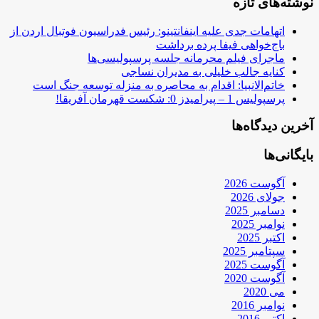
نوشته‌های تازه
اتهامات جدی علیه اینفانتینو: رئیس فدراسیون فوتبال اردن از
باج‌خواهی فیفا پرده برداشت
ماجرای فیلم محرمانه جلسه پرسپولیسی‌ها
کنایه جالب خلیلی به مدیران نساجی
خاتم‌الانبیا: اقدام به محاصره به منزله توسعه جنگ است
پرسپولیس 1 – پیرامیدز 0: شکست قهرمان آفریقا!
آخرین دیدگاه‌ها
بایگانی‌ها
آگوست 2026
جولای 2026
دسامبر 2025
نوامبر 2025
اکتبر 2025
سپتامبر 2025
آگوست 2025
آگوست 2020
می 2020
نوامبر 2016
اکتبر 2016