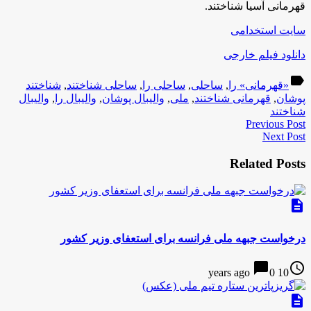
قهرمانی آسیا شناختند.
سایت استخدامی
دانلود فیلم خارجی
label
«قهرمانی» را
,
ساحلی
,
ساحلی را
,
ساحلی شناختند
,
شناختند
پوشان
,
قهرمانی شناختند
,
ملی
,
والیبال پوشان
,
والیبال را
,
والیبال
شناختند
Previous Post
Next Post
Related Posts
description
درخواست جبهه ملی فرانسه برای استعفای وزیر کشور
chat_bubble
access_time
0
10 years ago
description