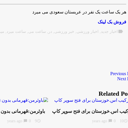
هر یک ساعت یک نفر در عربستان سعودی می میرد
فروش بک لینک
label
اخبار جدید
,
اخبار ورزشی
,
خبر ورزشی
,
در
,
ساعت می
,
ساعت میرد
,
میر
Previous 
Next 
Related Po
کیب اس.خوزستان برای فتح سوپر کاپ
باوئرمن:قهرمانی بدون 
chat_bubble
0
9 years ago
access_time
chat_bubble
0
10 years ago
access_time