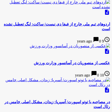
description
اردوهای تیم ملی خارج از فیفا دی نیست/ ساکت: لیگ تعطیل نشده
است
chat_bubble
access_time
0
9 years ago
description
عکسی از منصوریان در آسانسور وزارت ورزش
chat_bubble
access_time
0
10 years ago
description
در مصاحبه با توتو اسپورت/ آسپریا: زیدان، مشکل اصلی خامس در
رئال است