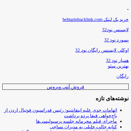
.
خرید بک لینک behtarinbacklink.com
لایسنس نود32
پسورد نود 32
اوکلی لایسنس رایگان نود 32
همیار نود 32
بهترین سئو
رایگان
فروش آنتی ویروس
نوشته‌های تازه
اتهامات جدی علیه اینفانتینو: رئیس فدراسیون فوتبال اردن از
باج‌خواهی فیفا پرده برداشت
ماجرای فیلم محرمانه جلسه پرسپولیسی‌ها
کنایه جالب خلیلی به مدیران نساجی