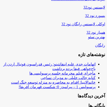
لایسنس نود32
پسورد نود 32
اوکلی لایسنس رایگان نود 32
همیار نود 32
بهترین سئو
رایگان
نوشته‌های تازه
اتهامات جدی علیه اینفانتینو: رئیس فدراسیون فوتبال اردن از
باج‌خواهی فیفا پرده برداشت
ماجرای فیلم محرمانه جلسه پرسپولیسی‌ها
کنایه جالب خلیلی به مدیران نساجی
خاتم‌الانبیا: اقدام به محاصره به منزله توسعه جنگ است
پرسپولیس 1 – پیرامیدز 0: شکست قهرمان آفریقا!
آخرین دیدگاه‌ها
بایگانی‌ها