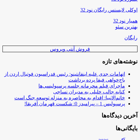
اوکلی لایسنس رایگان نود 32
همیار نود 32
بهترین سئو
رایگان
فروش آنتی ویروس
نوشته‌های تازه
اتهامات جدی علیه اینفانتینو: رئیس فدراسیون فوتبال اردن از
باج‌خواهی فیفا پرده برداشت
ماجرای فیلم محرمانه جلسه پرسپولیسی‌ها
کنایه جالب خلیلی به مدیران نساجی
خاتم‌الانبیا: اقدام به محاصره به منزله توسعه جنگ است
پرسپولیس 1 – پیرامیدز 0: شکست قهرمان آفریقا!
آخرین دیدگاه‌ها
بایگانی‌ها