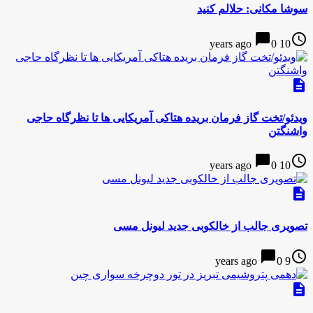
سوشا مکانی: حلالم کنید
chat_bubble
access_time
0
10 years ago
description
ویدئو/تخت گاز فرمان بریده هتاکی آمریکایی ها تا نظرگاه حاجی
واشنگتن
chat_bubble
access_time
0
10 years ago
description
تصویری جالب از خالکوبی جدید لیونل مسی
chat_bubble
access_time
0
9 years ago
description