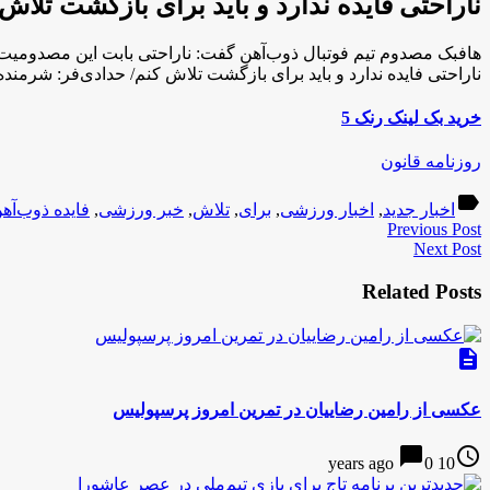
ناراحتی فایده ندارد و باید برای بازگشت تل
هافبک مصدوم تیم فوتبال ذوب‌آهن گفت: ناراحتی بابت این مصدومیت فای
ناراحتی فایده ندارد و باید برای بازگشت تلاش کنم/ حدادی‌فر: شرمن
خرید بک لینک رنک 5
روزنامه قانون
label
اخبار جدید
,
اخبار ورزشی
,
برای
,
تلاش
,
خبر ورزشی
,
فایده ذوب‌آه
Previous Post
Next Post
Related Posts
description
عکسی از رامین رضاییان در تمرین امروز پرسپولیس
chat_bubble
access_time
0
10 years ago