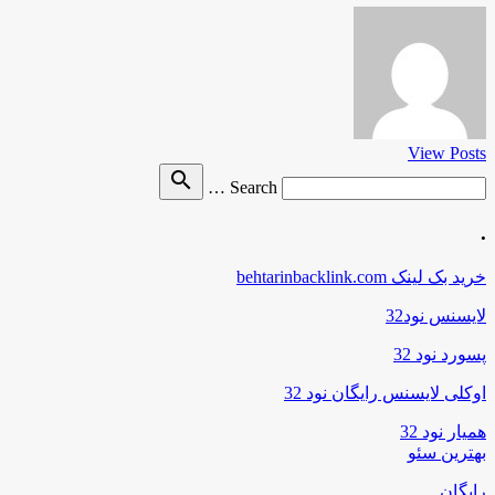
View Posts
Search
search
Search …
for
.
خرید بک لینک behtarinbacklink.com
لایسنس نود32
پسورد نود 32
اوکلی لایسنس رایگان نود 32
همیار نود 32
بهترین سئو
رایگان