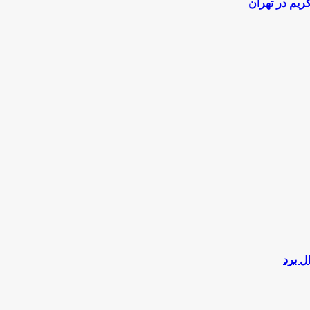
یم در تهران
 ‌برد