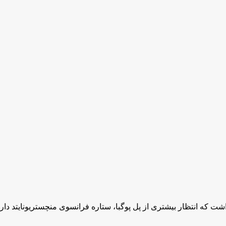
شت که انتظار بیشتری از پل پوگبا، ستاره فرانسوی منچستریونایتد دارد