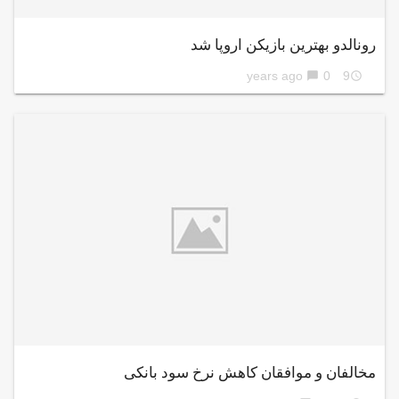
رونالدو بهترین بازیکن اروپا شد
0
9 years ago
chat_bubble
access_time
مخالفان و موافقان کاهش نرخ سود بانکی