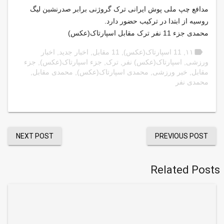
مدافع چپ ملی پوش ایرانی ترک گروژنی برابر صدرنشین لیگ
روسیه از ابتدا در ترکیب حضور دارد.
محمدی جزء 11 نفر ترک مقابل اسپارتاک(عکس)
label
۱۱
,
11 اسپارتاک(عکس)
,
11 مقابل
,
اخبار جدید
,
اخبار
ورزشی
,
اسپارتاک(عکس) نفر
,
ترک
,
جزء اسپارتاک(عکس)
,
جزء
مقابل
,
خبر ورزشی
,
محمدی اسپارتاک(عکس)
,
محمدی مقابل
,
محمدی نفر
NEXT POST
PREVIOUS POST
Related Posts