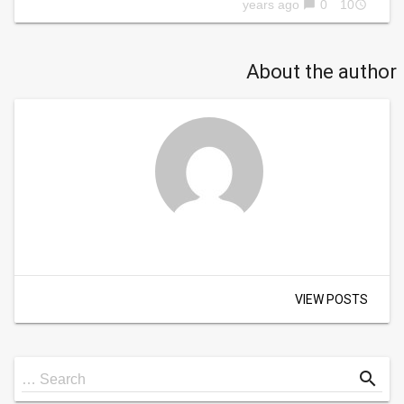
0
10 years ago
chat_bubble
access_time
About the author
VIEW POSTS
Search
search
Search …
for