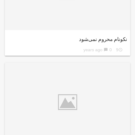
نکونام محروم نمی‌شود
0
9 years ago
chat_bubble
access_time