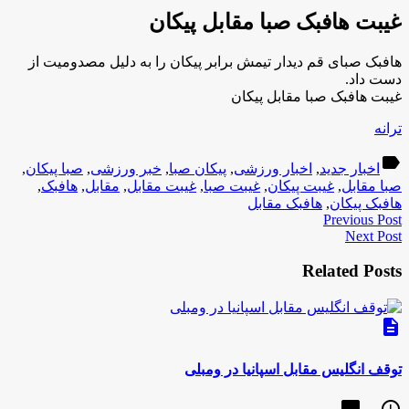
غیبت هافبک صبا مقابل پیکان
هافبک صبای قم دیدار تیمش برابر پیکان را به دلیل مصدومیت از
دست داد.
غیبت هافبک صبا مقابل پیکان
ترانه
label
اخبار جدید
,
اخبار ورزشی
,
پیکان صبا
,
خبر ورزشی
,
صبا پیکان
,
صبا مقابل
,
غیبت پیکان
,
غیبت صبا
,
غیبت مقابل
,
مقابل
,
هافبک
,
هافبک پیکان
,
هافبک مقابل
Previous Post
Next Post
Related Posts
description
توقف انگلیس مقابل اسپانیا در ومبلی
chat_bubble
access_time