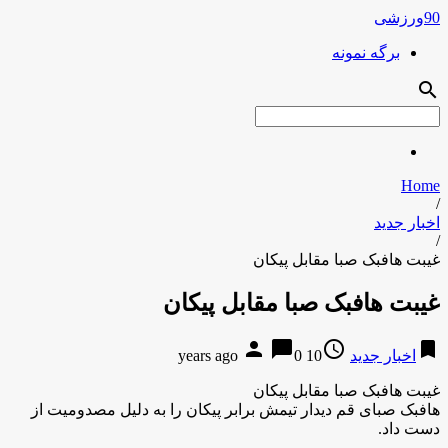
90ورزشی
برگه نمونه
search
Home
/
اخبار جدید
/
غیبت هافبک صبا مقابل پیکان
غیبت هافبک صبا مقابل پیکان
person
chat_bubble
access_time
bookmark
اخبار جدید
10 years ago
0
غیبت هافبک صبا مقابل پیکان
هافبک صبای قم دیدار تیمش برابر پیکان را به دلیل مصدومیت از
دست داد.