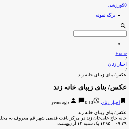
90ورزشی
برگه نمونه
search
Home
/
اخبار زنان
/
عکس/ بنای زیبای خانه زند
عکس/ بنای زیبای خانه زند
person
chat_bubble
access_time
bookmark
اخبار زنان
10 years ago
0
عکس/ بنای زیبای خانه زند
خانه حاج علی‌خان زند در مرکز بافت قدیمی شهر قم معروف به محله «چهارمردان» قرار دارد. این بنای زیبا در سال ۱۳۷۹ 
۰۹:۳۹ – ۱۳۹۵ یک شنبه ۱۲ اردیبهشت