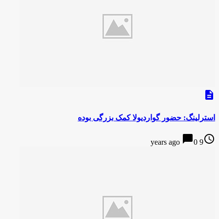
description
استرلینگ: حضور گواردیولا کمک بزرگی بوده
chat_bubble
access_time
0
9 years ago