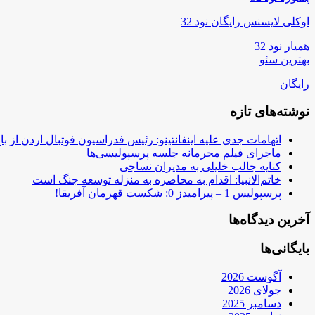
اوکلی لایسنس رایگان نود 32
همیار نود 32
بهترین سئو
رایگان
نوشته‌های تازه
اتهامات جدی علیه اینفانتینو: رئیس فدراسیون فوتبال اردن از ب
ماجرای فیلم محرمانه جلسه پرسپولیسی‌ها
کنایه جالب خلیلی به مدیران نساجی
خاتم‌الانبیا: اقدام به محاصره به منزله توسعه جنگ است
پرسپولیس 1 – پیرامیدز 0: شکست قهرمان آفریقا!
آخرین دیدگاه‌ها
بایگانی‌ها
آگوست 2026
جولای 2026
دسامبر 2025