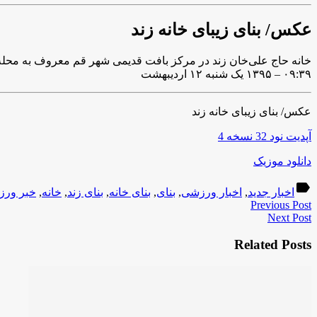
عکس/ بنای زیبای خانه زند
خانه حاج علی‌خان زند در مرکز بافت قدیمی شهر قم معروف به محله «چهارمردان» قرار دارد. این بنای زیبا در سال ۱۳۷۹ 
۰۹:۳۹ – ۱۳۹۵ یک شنبه ۱۲ اردیبهشت
عکس/ بنای زیبای خانه زند
آپدیت نود 32 نسخه 4
دانلود موزیک
label
اخبار جدید
,
اخبار ورزشی
,
بنای
,
بنای خانه
,
بنای زند
,
خانه
,
خبر ور
Previous Post
Next Post
Related Posts