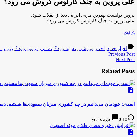
علی پروین به جنگ کارلوس کروش می رود؟
پروین توانست بهترین مربی ایرانی بعد از انقلاب شود.
علی پروین به جنگ کارلوس کروش می رود؟
بک لینک
label
اخبار جدید
,
اخبار ورزشی
,
به
,
به رود؟
,
به می
,
پروین رود؟
,
پروین 
Previous Post
Next Post
Related Posts
description
اسدی: خودمان می‌دانیم در چه کشوری میزبان سعودی‌ها هستیم، دستم
chat_bubble
access_time
0
10 years ago
description