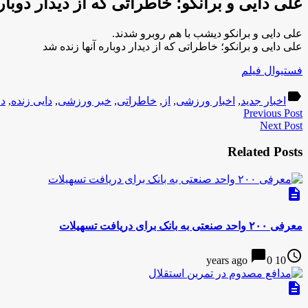
علی دایی و برانکو؛ خاطراتی که از دیدار دوبار
علی دایی و برانکو دیشب با هم روبرو شدند.
علی دایی و برانکو؛ خاطراتی که از دیدار دوباره آنها زنده شد
فستیوال فیلم
label
اخبار جدید
,
اخبار ورزشی
,
از
,
خاطراتی
,
خبر ورزشی
,
دایی زنده
,
دا
Previous Post
Next Post
Related Posts
description
معرفی ۲۰۰ واحد صنعتی به بانک برای دریافت تسهیلات
chat_bubble
access_time
0
10 years ago
description