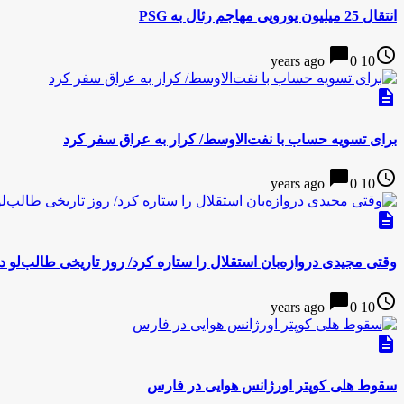
انتقال 25 میلیون یورویی مهاجم رئال به PSG
chat_bubble
access_time
0
10 years ago
description
برای تسویه حساب با نفت‌الاوسط/ کرار به عراق سفر کرد
chat_bubble
access_time
0
10 years ago
description
وقتی مجیدی دروازه‌بان استقلال را ستاره کرد/ روز تاریخی طالب‌لو 
chat_bubble
access_time
0
10 years ago
description
سقوط هلی کوپتر اورژانس هوایی در فارس