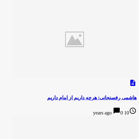
description
هاشمی رفسنجانی: هرچه داریم از امام داریم
chat_bubble
access_time
0
10 years ago