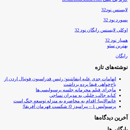
لایسنس نود32
پسورد نود 32
اوکلی لایسنس رایگان نود 32
همیار نود 32
بهترین سئو
رایگان
نوشته‌های تازه
اتهامات جدی علیه اینفانتینو: رئیس فدراسیون فوتبال اردن از
باج‌خواهی فیفا پرده برداشت
ماجرای فیلم محرمانه جلسه پرسپولیسی‌ها
کنایه جالب خلیلی به مدیران نساجی
خاتم‌الانبیا: اقدام به محاصره به منزله توسعه جنگ است
پرسپولیس 1 – پیرامیدز 0: شکست قهرمان آفریقا!
آخرین دیدگاه‌ها
بایگانی‌ها