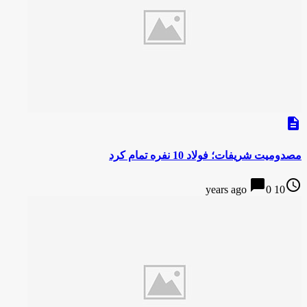
description
مصدومیت شریفات؛ فولاد 10 نفره تمام کرد
chat_bubble
access_time
0
10 years ago