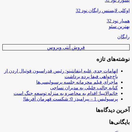
پسورد نود 32
اوکلی لایسنس رایگان نود 32
همیار نود 32
بهترین سئو
رایگان
فروش آنتی ویروس
نوشته‌های تازه
اتهامات جدی علیه اینفانتینو: رئیس فدراسیون فوتبال اردن از
باج‌خواهی فیفا پرده برداشت
ماجرای فیلم محرمانه جلسه پرسپولیسی‌ها
کنایه جالب خلیلی به مدیران نساجی
خاتم‌الانبیا: اقدام به محاصره به منزله توسعه جنگ است
پرسپولیس 1 – پیرامیدز 0: شکست قهرمان آفریقا!
آخرین دیدگاه‌ها
بایگانی‌ها