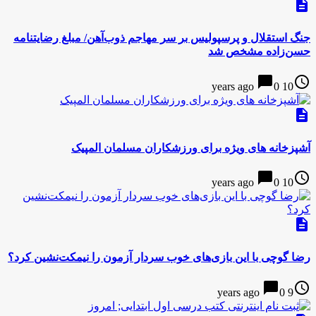
description
جنگ استقلال و پرسپولیس بر سر مهاجم ذوب‌آهن/ مبلغ رضایتنامه
حسن‌زاده‌ مشخص شد
chat_bubble
access_time
0
10 years ago
description
آشپزخانه های ویژه برای ورزشکاران مسلمان المپیک
chat_bubble
access_time
0
10 years ago
description
رضا گوچی با این بازی‌های خوب سردار آزمون را نیمکت‌نشین کرد؟
chat_bubble
access_time
0
9 years ago