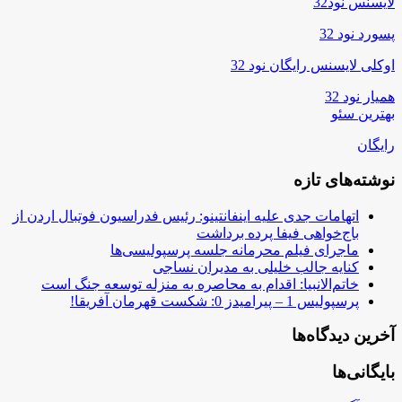
لایسنس نود32
پسورد نود 32
اوکلی لایسنس رایگان نود 32
همیار نود 32
بهترین سئو
رایگان
نوشته‌های تازه
اتهامات جدی علیه اینفانتینو: رئیس فدراسیون فوتبال اردن از
باج‌خواهی فیفا پرده برداشت
ماجرای فیلم محرمانه جلسه پرسپولیسی‌ها
کنایه جالب خلیلی به مدیران نساجی
خاتم‌الانبیا: اقدام به محاصره به منزله توسعه جنگ است
پرسپولیس 1 – پیرامیدز 0: شکست قهرمان آفریقا!
آخرین دیدگاه‌ها
بایگانی‌ها