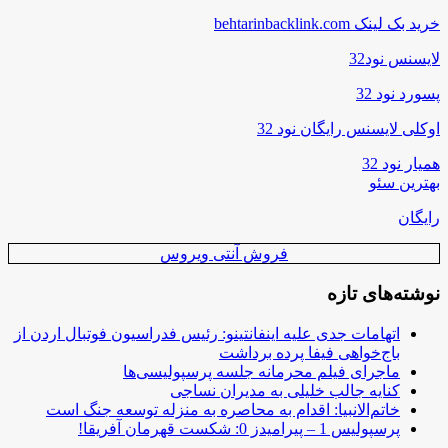
خرید بک لینک behtarinbacklink.com
لایسنس نود32
پسورد نود 32
اوکلی لایسنس رایگان نود 32
همیار نود 32
بهترین سئو
رایگان
فروش آنتی ویروس
نوشته‌های تازه
اتهامات جدی علیه اینفانتینو: رئیس فدراسیون فوتبال اردن از
باج‌خواهی فیفا پرده برداشت
ماجرای فیلم محرمانه جلسه پرسپولیسی‌ها
کنایه جالب خلیلی به مدیران نساجی
خاتم‌الانبیا: اقدام به محاصره به منزله توسعه جنگ است
پرسپولیس 1 – پیرامیدز 0: شکست قهرمان آفریقا!