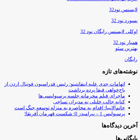
لایسنس نود32
پسورد نود 32
اوکلی لایسنس رایگان نود 32
همیار نود 32
بهترین سئو
رایگان
نوشته‌های تازه
اتهامات جدی علیه اینفانتینو: رئیس فدراسیون فوتبال اردن از
باج‌خواهی فیفا پرده برداشت
ماجرای فیلم محرمانه جلسه پرسپولیسی‌ها
کنایه جالب خلیلی به مدیران نساجی
خاتم‌الانبیا: اقدام به محاصره به منزله توسعه جنگ است
پرسپولیس 1 – پیرامیدز 0: شکست قهرمان آفریقا!
آخرین دیدگاه‌ها
بایگانی‌ها