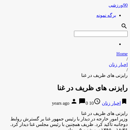
90ورزشی
برگه نمونه
search
Home
/
اخبار زنان
/
رایزنی های ظریف در غنا
رایزنی های ظریف در غنا
person
chat_bubble
access_time
bookmark
اخبار زنان
10 years ago
0
رایزنی های ظریف در غنا
وزیر امور خارجه در دیدار با رئیس جمهور غنا بر گسترش روابط
دوجانبه تاکید کرد. ظریف همچنین با رئیس مجلس غنا دیدار کرد.
۱۸:۳۶ – ۱۳۹۵ سه شنبه ۵ مرداد