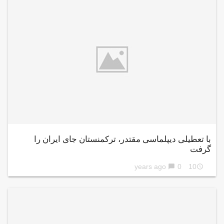
با تعطیلی دیپلماسی مقتدر، ترکمنستان جای ایران را
گرفت
0
10 years ago
chat_bubble
access_time