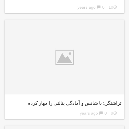
0
10 years ago
chat_bubble
access_time
تراشتگن: با شانس و آمادگی پنالتی را مهار کردم
0
9 years ago
chat_bubble
access_time