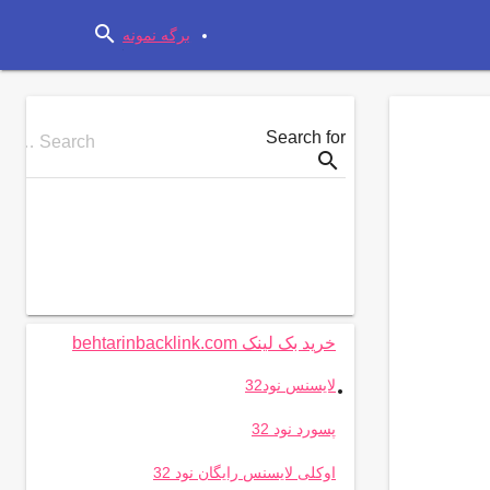
search
برگه نمونه
Search for
Search …
search
خرید بک لینک behtarinbacklink.com
.
لایسنس نود32
پسورد نود 32
اوکلی لایسنس رایگان نود 32