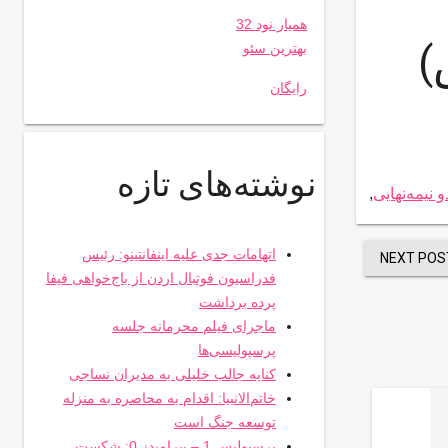
همیار نود 32
)
بهترین سئو
رایگان
نوشته‌های تازه
و نیمه‌نهایی
,
اتهامات جدی علیه اینفانتینو: رئیس
NEXT POS
فدراسیون فوتبال اردن از باج‌خواهی فیفا
پرده برداشت
ماجرای فیلم محرمانه جلسه
پرسپولیسی‌ها
کنایه جالب خلیلی به مدیران نساجی
خاتم‌الانبیا: اقدام به محاصره به منزله
توسعه جنگ است
پرسپولیس 1 – پیرامیدز 0: شکست