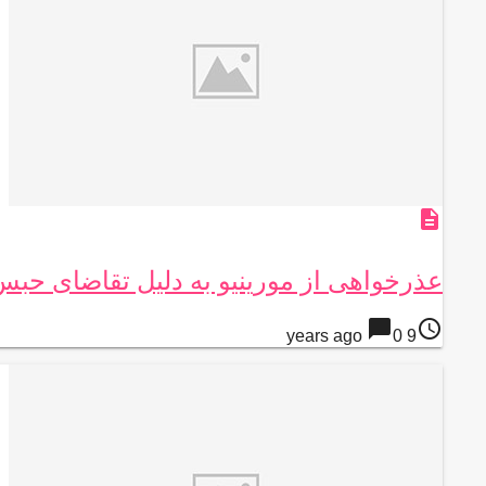
description
عذرخواهی از مورینیو به دلیل تقاضای حبس
chat_bubble
access_time
0
9 years ago