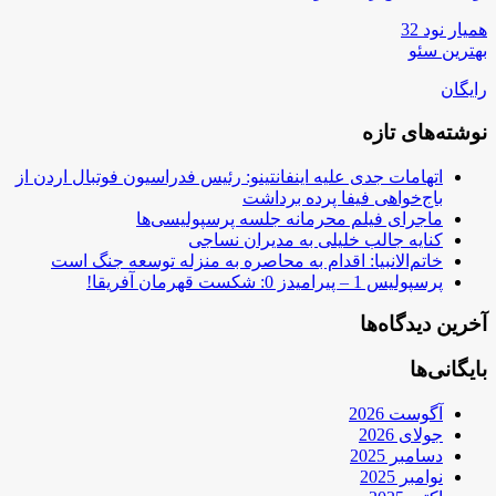
همیار نود 32
بهترین سئو
رایگان
نوشته‌های تازه
اتهامات جدی علیه اینفانتینو: رئیس فدراسیون فوتبال اردن از
باج‌خواهی فیفا پرده برداشت
ماجرای فیلم محرمانه جلسه پرسپولیسی‌ها
کنایه جالب خلیلی به مدیران نساجی
خاتم‌الانبیا: اقدام به محاصره به منزله توسعه جنگ است
پرسپولیس 1 – پیرامیدز 0: شکست قهرمان آفریقا!
آخرین دیدگاه‌ها
بایگانی‌ها
آگوست 2026
جولای 2026
دسامبر 2025
نوامبر 2025