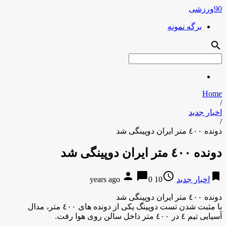
90ورزشی
برگه نمونه
search
Home
/
اخبار جدید
/
دونده ٤٠٠ متر ایران دوپینگی شد
دونده ٤٠٠ متر ایران دوپینگی شد
person
chat_bubble
access_time
bookmark
اخبار جدید
10 years ago
0
دونده ٤٠٠ متر ایران دوپینگی شد
با مثبت شدن تست دوپینگ یکی از دونده های ٤٠٠ متر، مدال
آسیایی تیم ٤ در ٤٠٠ متر داخل سالن روی هوا رفت.