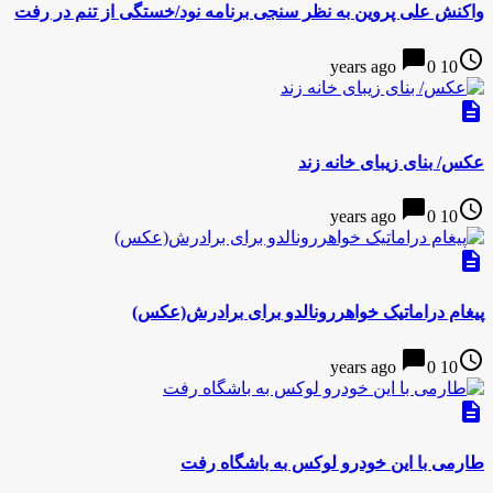
واکنش علی پروین به نظر سنجی برنامه نود/خستگی از تنم در رفت
chat_bubble
access_time
0
10 years ago
description
عکس/ بنای زیبای خانه زند
chat_bubble
access_time
0
10 years ago
description
پیغام دراماتیک خواهررونالدو برای برادرش(عکس)
chat_bubble
access_time
0
10 years ago
description
طارمی با این خودرو لوکس به باشگاه رفت