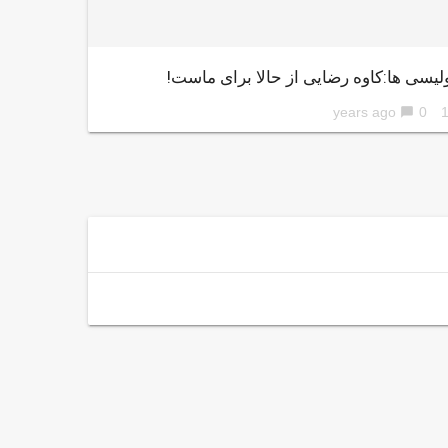
یسی ها:کاوه رضایی از حالا برای ماست!
0
10 ye
chat_bubble