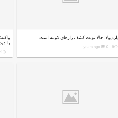
اردیولا: حالا نوبت کشف رازهای کونته است
واکنش
را دید
0
9 years ago
chat_bubble
access_time
9 years ago
access_time