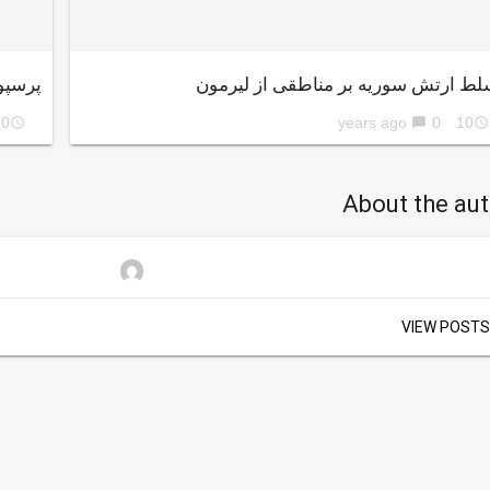
لط ارتش سوریه بر مناطقی از لیرمون
پرسپول
ars ago
0
10 years ago
access_time
chat_bubble
access_time
About the au
VIEW POSTS