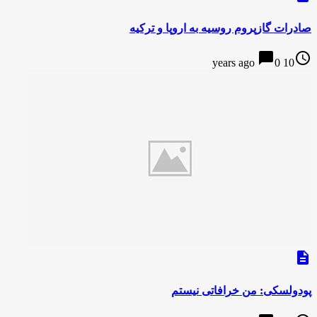
صادرات گازپروم روسیه به اروپا و ترکیه
chat_bubble
access_time
0
10 years ago
description
پودولسکی: من خرافاتی نیستم