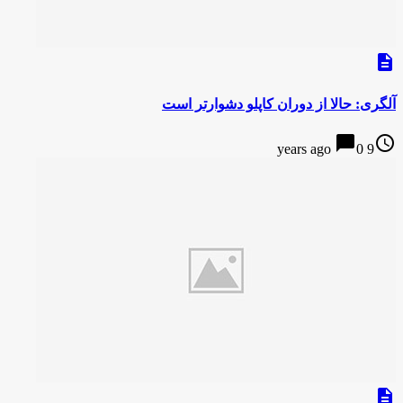
description
آلگری: حالا از دوران کاپلو دشوارتر است
chat_bubble
access_time
0
9 years ago
description