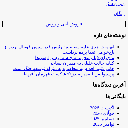
بهترین سئو
رایگان
فروش آنتی ویروس
نوشته‌های تازه
اتهامات جدی علیه اینفانتینو: رئیس فدراسیون فوتبال اردن از
باج‌خواهی فیفا پرده برداشت
ماجرای فیلم محرمانه جلسه پرسپولیسی‌ها
کنایه جالب خلیلی به مدیران نساجی
خاتم‌الانبیا: اقدام به محاصره به منزله توسعه جنگ است
پرسپولیس 1 – پیرامیدز 0: شکست قهرمان آفریقا!
آخرین دیدگاه‌ها
بایگانی‌ها
آگوست 2026
جولای 2026
دسامبر 2025
نوامبر 2025