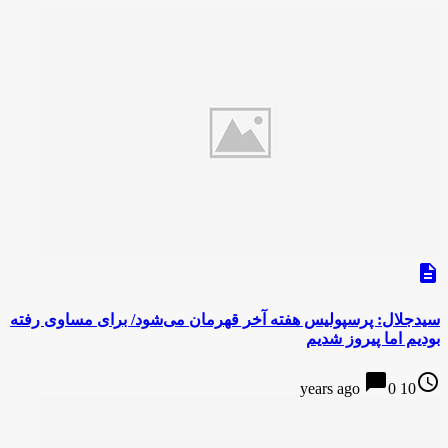
description
سیدجلال: پرسپولیس هفته آخر قهرمان می‌شود/ برای مساوی رفته
بودیم اما پیروز شدیم
chat_bubble
access_time
0
10 years ago