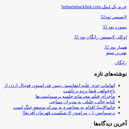
خرید بک لینک behtarinbacklink.com
لایسنس نود32
پسورد نود 32
اوکلی لایسنس رایگان نود 32
همیار نود 32
بهترین سئو
رایگان
نوشته‌های تازه
اتهامات جدی علیه اینفانتینو: رئیس فدراسیون فوتبال اردن از
باج‌خواهی فیفا پرده برداشت
ماجرای فیلم محرمانه جلسه پرسپولیسی‌ها
کنایه جالب خلیلی به مدیران نساجی
خاتم‌الانبیا: اقدام به محاصره به منزله توسعه جنگ است
پرسپولیس 1 – پیرامیدز 0: شکست قهرمان آفریقا!
آخرین دیدگاه‌ها