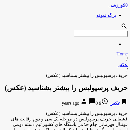
90ورزشی
برگه نمونه
search
Home
/
عکس
/
حریف پرسپولیس را بیشتر بشناسید (عکس)
حریف پرسپولیس را بیشتر بشناسید (عکس)
person
chat_bubble
access_time
bookmark
عکس
9 years ago
0
حریف پرسپولیس را بیشتر بشناسید (عکس)
قشقایی حریف پرسپولیس در مرحله یک سی و دوم رقابت های
فوتبال قهرمانی جام حذفی باشگاه های کشور تیم دسته دومی
است. با مربیگری جلیل دوران که البته هم اکنون همراه تیم ملی