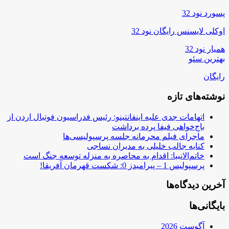
پسورد نود 32
اوکلی لایسنس رایگان نود 32
همیار نود 32
بهترین سئو
رایگان
نوشته‌های تازه
اتهامات جدی علیه اینفانتینو: رئیس فدراسیون فوتبال اردن از
باج‌خواهی فیفا پرده برداشت
ماجرای فیلم محرمانه جلسه پرسپولیسی‌ها
کنایه جالب خلیلی به مدیران نساجی
خاتم‌الانبیا: اقدام به محاصره به منزله توسعه جنگ است
پرسپولیس 1 – پیرامیدز 0: شکست قهرمان آفریقا!
آخرین دیدگاه‌ها
بایگانی‌ها
آگوست 2026