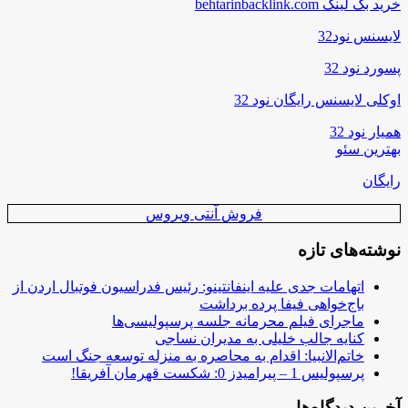
خرید بک لینک behtarinbacklink.com
لایسنس نود32
پسورد نود 32
اوکلی لایسنس رایگان نود 32
همیار نود 32
بهترین سئو
رایگان
فروش آنتی ویروس
نوشته‌های تازه
اتهامات جدی علیه اینفانتینو: رئیس فدراسیون فوتبال اردن از
باج‌خواهی فیفا پرده برداشت
ماجرای فیلم محرمانه جلسه پرسپولیسی‌ها
کنایه جالب خلیلی به مدیران نساجی
خاتم‌الانبیا: اقدام به محاصره به منزله توسعه جنگ است
پرسپولیس 1 – پیرامیدز 0: شکست قهرمان آفریقا!
آخرین دیدگاه‌ها