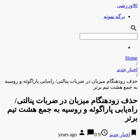
90ورزشی
برگه نمونه
search
Home
/
اخبار جدید
/
حذف زودهنگام میزبان در ضربات پنالتی/ راه‌یابی پاراگوئه و روسیه
به جمع هشت تیم برتر
حذف زودهنگام میزبان در ضربات پنالتی/
راه‌یابی پاراگوئه و روسیه به جمع هشت تیم
برتر
person
chat_bubble
access_time
bookmark
اخبار جدید
9 years ago
0