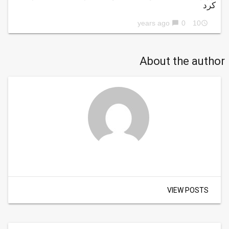
کرد
0
10 years ago
chat_bubble
access_time
About the author
VIEW POSTS