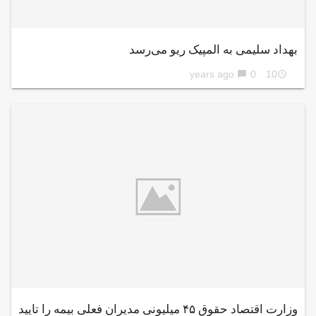
بهداد سلیمی به المپیک ریو می‌رسد
0
10 years ago
chat_bubble
access_time
وزارت اقتصاد حقوق ۴۵ میلیونی مدیران فعلی بیمه را تایید