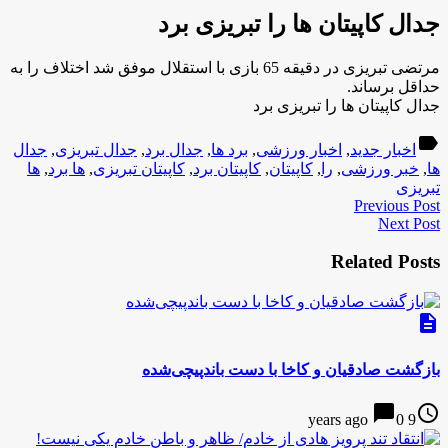
جدال کاپیتان ها را تبریزی برد
مرتضی تبریزی در دقیقه 65 بازی با استقلال موفق شد اختلاف را به
حداقل برساند.
جدال کاپیتان ها را تبریزی برد
label
اخبار جدید
,
اخبار ورزشی
,
برد ها
,
جدال برد
,
جدال تبریزی
,
جدال
ها
,
خبر ورزشی
,
را
,
کاپیتان
,
کاپیتان برد
,
کاپیتان تبریزی
,
ها برد
,
ها
تبریزی
Previous Post
Next Post
Related Posts
description
بازگشت صادقیان و کاخا با دست باندپیچی‌شده
chat_bubble
access_time
0
9 years ago