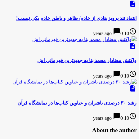
description
انتقاد تند پرویز هادی از خادم/ ظاهر و باطن خادم یکی نیست!
chat_bubble
access_time
0
10 years ago
description
واکنش معنادار محمد بنا به جدیدترین قهرمانی اش
chat_bubble
access_time
0
10 years ago
description
رشد ۳۰ درصدی ناشران و عناوین کتاب‌ها در نمایشگاه قرآن
chat_bubble
access_time
0
10 years ago
About the author