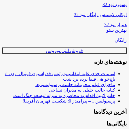
پسورد نود 32
اوکلی لایسنس رایگان نود 32
همیار نود 32
بهترین سئو
رایگان
فروش آنتی ویروس
نوشته‌های تازه
اتهامات جدی علیه اینفانتینو: رئیس فدراسیون فوتبال اردن از
باج‌خواهی فیفا پرده برداشت
ماجرای فیلم محرمانه جلسه پرسپولیسی‌ها
کنایه جالب خلیلی به مدیران نساجی
خاتم‌الانبیا: اقدام به محاصره به منزله توسعه جنگ است
پرسپولیس 1 – پیرامیدز 0: شکست قهرمان آفریقا!
آخرین دیدگاه‌ها
بایگانی‌ها