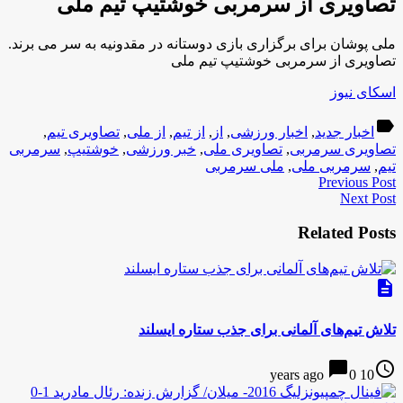
تصاویری از سرمربی خوشتیپ تیم ملی
ملی پوشان برای برگزاری بازی دوستانه در مقدونیه به سر می برند.
تصاویری از سرمربی خوشتیپ تیم ملی
اسکای نیوز
label
اخبار جدید
,
اخبار ورزشی
,
از
,
از تیم
,
از ملی
,
تصاویری تیم
,
تصاویری سرمربی
,
تصاویری ملی
,
خبر ورزشی
,
خوشتیپ
,
سرمربی
تیم
,
سرمربی ملی
,
ملی سرمربی
Previous Post
Next Post
Related Posts
description
تلاش تیم‌های آلمانی برای جذب ستاره ایسلند
chat_bubble
access_time
0
10 years ago