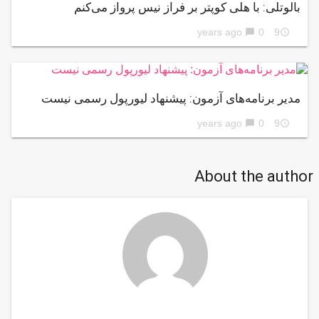
بالوتلی: با هلی کوپتر بر فراز نیس پرواز می‌کنم
0
9 years ago
chat_bubble
access_time
مدیر برنامه‌های آزمون: پیشنهاد لیورپول رسمی نیست
0
9 years ago
chat_bubble
access_time
About the author