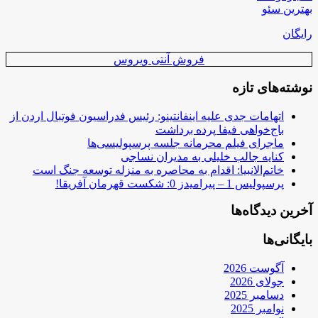
بهترین سئو
رایگان
فروش آنتی ویروس
نوشته‌های تازه
اتهامات جدی علیه اینفانتینو: رئیس فدراسیون فوتبال اردن از
باج‌خواهی فیفا پرده برداشت
ماجرای فیلم محرمانه جلسه پرسپولیسی‌ها
کنایه جالب خلیلی به مدیران نساجی
خاتم‌الانبیا: اقدام به محاصره به منزله توسعه جنگ است
پرسپولیس 1 – پیرامیدز 0: شکست قهرمان آفریقا!
آخرین دیدگاه‌ها
بایگانی‌ها
آگوست 2026
جولای 2026
دسامبر 2025
نوامبر 2025