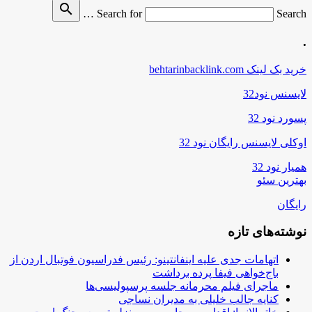
search
Search for
Search …
.
خرید بک لینک behtarinbacklink.com
لایسنس نود32
پسورد نود 32
اوکلی لایسنس رایگان نود 32
همیار نود 32
بهترین سئو
رایگان
نوشته‌های تازه
اتهامات جدی علیه اینفانتینو: رئیس فدراسیون فوتبال اردن از
باج‌خواهی فیفا پرده برداشت
ماجرای فیلم محرمانه جلسه پرسپولیسی‌ها
کنایه جالب خلیلی به مدیران نساجی