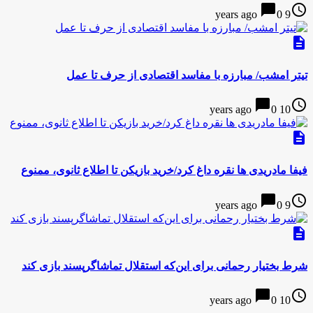
chat_bubble
access_time
0
9 years ago
description
تیتر امشب/ مبارزه با مفاسد اقتصادی از حرف تا عمل
chat_bubble
access_time
0
10 years ago
description
فیفا مادریدی ها نقره داغ کرد/خرید بازیکن تا اطلاع ثانوی، ممنوع
chat_bubble
access_time
0
9 years ago
description
شرط بختیار رحمانی برای این‌که استقلال تماشاگرپسند بازی کند
chat_bubble
access_time
0
10 years ago