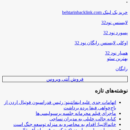
.
خرید بک لینک behtarinbacklink.com
لایسنس نود32
پسورد نود 32
اوکلی لایسنس رایگان نود 32
همیار نود 32
بهترین سئو
رایگان
فروش آنتی ویروس
نوشته‌های تازه
اتهامات جدی علیه اینفانتینو: رئیس فدراسیون فوتبال اردن از
باج‌خواهی فیفا پرده برداشت
ماجرای فیلم محرمانه جلسه پرسپولیسی‌ها
کنایه جالب خلیلی به مدیران نساجی
خاتم‌الانبیا: اقدام به محاصره به منزله توسعه جنگ است
پرسپولیس 1 – پیرامیدز 0: شکست قهرمان آفریقا!