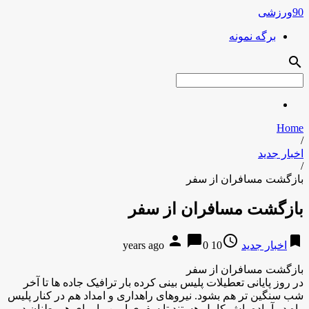
90ورزشی
برگه نمونه
search
Home
/
اخبار جدید
/
بازگشت مسافران از سفر
بازگشت مسافران از سفر
person
chat_bubble
access_time
bookmark
اخبار جدید
10 years ago
0
بازگشت مسافران از سفر
در روز پایانی تعطیلات پلیس بینی کرده بار ترافیک جاده ها تا آخر
شب سنگین تر هم بشود. نیروهای راهداری و امداد هم در کنار پلیس
راه در آماده باش کامل هستند تا سفری ایمن را برای هموطنان در