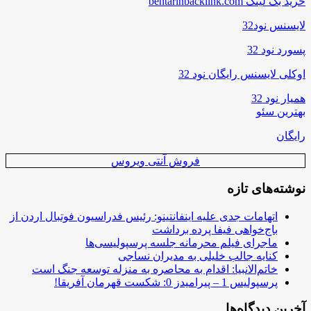
خرید بک لینک behtarinbacklink.com
لایسنس نود32
پسورد نود 32
اوکلی لایسنس رایگان نود 32
همیار نود 32
بهترین سئو
رایگان
فروش آنتی ویروس
نوشته‌های تازه
اتهامات جدی علیه اینفانتینو: رئیس فدراسیون فوتبال اردن از
باج‌خواهی فیفا پرده برداشت
ماجرای فیلم محرمانه جلسه پرسپولیسی‌ها
کنایه جالب خلیلی به مدیران نساجی
خاتم‌الانبیا: اقدام به محاصره به منزله توسعه جنگ است
پرسپولیس 1 – پیرامیدز 0: شکست قهرمان آفریقا!
آخرین دیدگاه‌ها