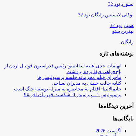
پسورد نود 32
اوکلی لایسنس رایگان نود 32
همیار نود 32
بهترین سئو
رایگان
نوشته‌های تازه
اتهامات جدی علیه اینفانتینو: رئیس فدراسیون فوتبال اردن از
باج‌خواهی فیفا پرده برداشت
ماجرای فیلم محرمانه جلسه پرسپولیسی‌ها
کنایه جالب خلیلی به مدیران نساجی
خاتم‌الانبیا: اقدام به محاصره به منزله توسعه جنگ است
پرسپولیس 1 – پیرامیدز 0: شکست قهرمان آفریقا!
آخرین دیدگاه‌ها
بایگانی‌ها
آگوست 2026