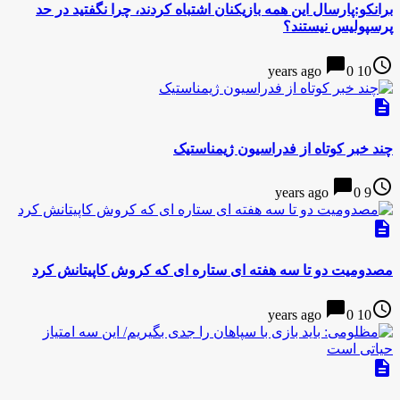
برانکو:پارسال این همه بازیکنان اشتباه کردند، چرا نگفتید در حد
پرسپولیس نیستند؟
chat_bubble
access_time
0
10 years ago
description
چند خبر کوتاه از فدراسیون ژیمناستیک
chat_bubble
access_time
0
9 years ago
description
مصدومیت دو تا سه هفته ای ستاره ای که کروش کاپیتانش کرد
chat_bubble
access_time
0
10 years ago
description