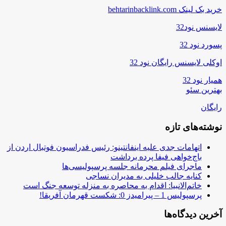
خرید بک لینک behtarinbacklink.com
لایسنس نود32
پسورد نود 32
اوکلی لایسنس رایگان نود 32
همیار نود 32
بهترین سئو
رایگان
نوشته‌های تازه
اتهامات جدی علیه اینفانتینو: رئیس فدراسیون فوتبال اردن از
باج‌خواهی فیفا پرده برداشت
ماجرای فیلم محرمانه جلسه پرسپولیسی‌ها
کنایه جالب خلیلی به مدیران نساجی
خاتم‌الانبیا: اقدام به محاصره به منزله توسعه جنگ است
پرسپولیس 1 – پیرامیدز 0: شکست قهرمان آفریقا!
آخرین دیدگاه‌ها